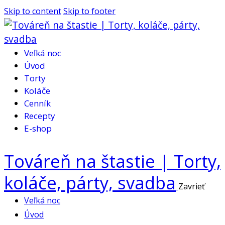
Skip to content
Skip to footer
Veľká noc
Úvod
Torty
Koláče
Cenník
Recepty
E-shop
Továreň na štastie | Torty,
koláče, párty, svadba
Zavrieť
Veľká noc
Úvod