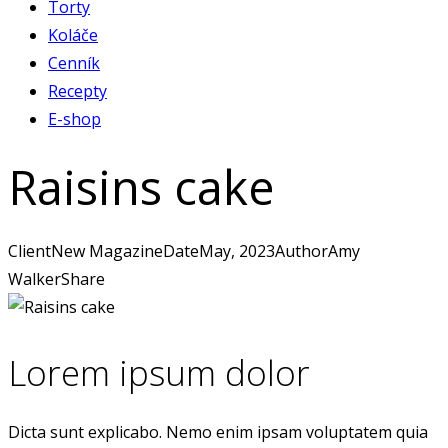
Torty
Koláče
Cenník
Recepty
E-shop
Raisins cake
facebook-
instagram
1
Client
New Magazine
Date
May, 2023
Author
Amy
Walker
Share
Twitter
Facebook
Share-
Copy
email
URL
Lorem ipsum dolor
to
clipboard
Dicta sunt explicabo. Nemo enim ipsam voluptatem quia