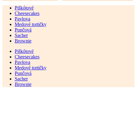
Piškótové
Cheesecakes
Pavlova
Medové tortičky
Punčová
Sacher
Brownie
Piškótové
Cheesecakes
Pavlova
Medové tortičky
Punčová
Sacher
Brownie