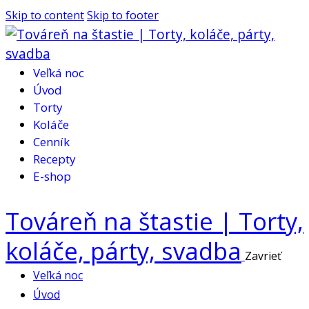
Skip to content
Skip to footer
Veľká noc
Úvod
Torty
Koláče
Cenník
Recepty
E-shop
Továreň na štastie | Torty,
koláče, párty, svadba
Zavrieť
Veľká noc
Úvod