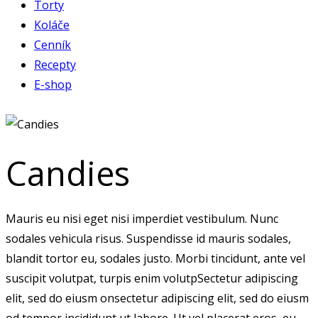
Torty
Koláče
Cenník
Recepty
E-shop
facebook-
instagram
1
Candies
Mauris eu nisi eget nisi imperdiet vestibulum. Nunc
sodales vehicula risus. Suspendisse id mauris sodales,
blandit tortor eu, sodales justo. Morbi tincidunt, ante vel
suscipit volutpat, turpis enim volutpSectetur adipiscing
elit, sed do eiusm onsectetur adipiscing elit, sed do eiusm